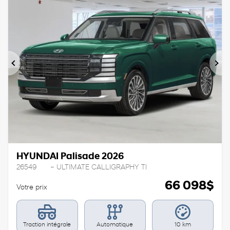
Précédent
Sui
HYUNDAI Palisade 2026
26549
– ULTIMATE CALLIGRAPHY TI
66 098
$
Votre prix
Traction intégrale
Automatique
10 km