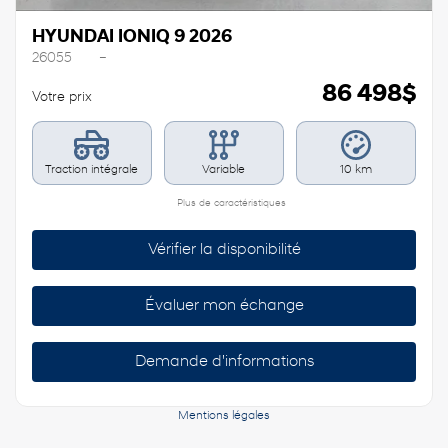
HYUNDAI IONIQ 9 2026
26055
–
86 498
$
Votre prix
Traction intégrale
Variable
10 km
Plus de caractéristiques
Vérifier la disponibilité
Évaluer mon échange
Demande d'informations
Mentions légales