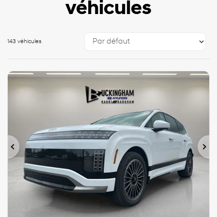
véhicules
143 véhicules
Précédent
Sui