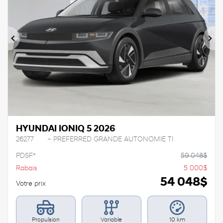
Précédent
Sui
HYUNDAI IONIQ 5 2026
26277
– PREFERRED GRANDE AUTONOMIE TI
PDSF*
59 048
$
Rabais
5 000
$
54 048
$
Votre prix
Propulsion
Variable
10 km