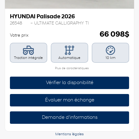
HYUNDAI Palisade 2026
26548
– ULTIMATE CALLIGRAPHY TI
66 098
$
Votre prix
Traction intégrale
Automatique
10 km
Plus de caractéristiques
Vérifier la disponibilité
Évaluer mon échange
Demande d'informations
Mentions légales