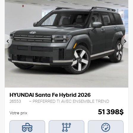
Précédent
Sui
HYUNDAI Santa Fe Hybrid 2026
26553
– PREFERRED TI AVEC ENSEMBLE TREND
51 398
$
Votre prix