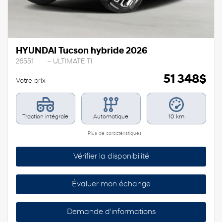
HYUNDAI Tucson hybride 2026
26551
– ULTIMATE TI
51 348
$
Votre prix
Traction intégrale
Automatique
10 km
Plus de caractéristiques
Vérifier la disponibilité
Évaluer mon échange
Demande d'informations