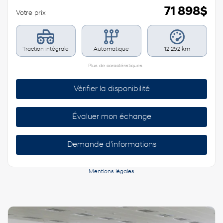
71 898
$
Votre prix
Traction intégrale
Automatique
12 252 km
Plus de caractéristiques
Vérifier la disponibilité
Évaluer mon échange
Demande d'informations
Mentions légales