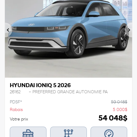
Précédent
Sui
HYUNDAI IONIQ 5 2026
26162
– PREFERRED GRANDE AUTONOMIE PA
PDSF*
59 048
$
Rabais
5 000
$
54 048
$
Votre prix