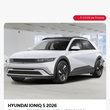
5 000
$
de Rabais
Précédent
Sui
HYUNDAI IONIQ 5 2026