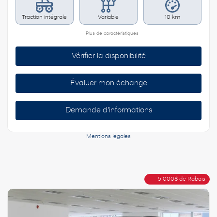
Traction intégrale
Variable
10 km
Plus de caractéristiques
Vérifier la disponibilité
Évaluer mon échange
Demande d'informations
Mentions légales
5 000
$
de Rabais