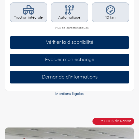
Traction intégrale
Automatique
10 km
Plus de caractéristiques
Vérifier la disponibilité
Évaluer mon échange
Demande d'informations
Mentions légales
5 000
$
de Rabais