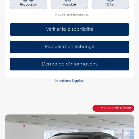
Propulsion
Variable
10 km
Plus de caractéristiques
Vérifier la disponibilité
Évaluer mon échange
Demande d'informations
Mentions légales
5 000
$
de Rabais