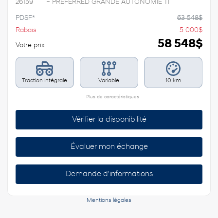
26159
– PREFERRED GRANDE AUTONOMIE TI
PDSF*
63 548
$
Rabais
5 000
$
58 548
$
Votre prix
Traction intégrale
Variable
10 km
Plus de caractéristiques
Vérifier la disponibilité
Évaluer mon échange
Demande d'informations
Mentions légales