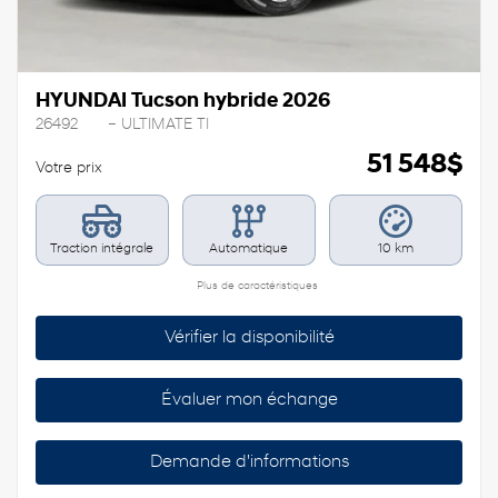
HYUNDAI Tucson hybride 2026
26492
– ULTIMATE TI
51 548
$
Votre prix
Traction intégrale
Automatique
10 km
Plus de caractéristiques
Vérifier la disponibilité
Évaluer mon échange
Demande d'informations