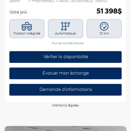
26547
– PREFERRED TI AVEC ENSEMBLE TREND
51 398
$
Votre prix
Traction intégrale
Automatique
10 km
Plus de caractéristiques
Vérifier la disponibilité
Évaluer mon échange
Demande d'informations
Mentions légales