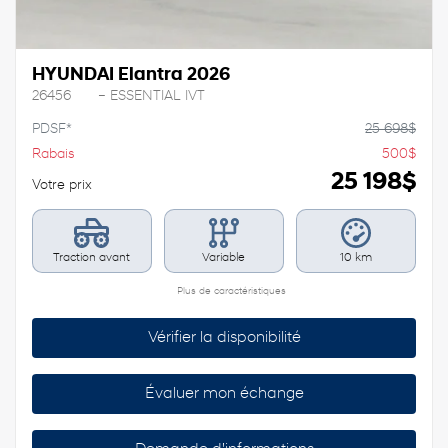
HYUNDAI Elantra 2026
26456
– ESSENTIAL IVT
PDSF*
25 698
$
Rabais
500
$
25 198
$
Votre prix
Traction avant
Variable
10 km
Plus de caractéristiques
Vérifier la disponibilité
Évaluer mon échange