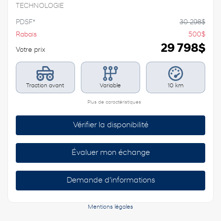
TECHNOLOGIE
PDSF*
30 298
$
Rabais
500
$
29 798
$
Votre prix
Traction avant
Variable
10 km
Plus de caractéristiques
Vérifier la disponibilité
Évaluer mon échange
Demande d'informations
Mentions légales