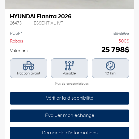
HYUNDAI Elantra 2026
26473
– ESSENTIAL IVT
PDSF*
26 298
$
Rabais
500
$
25 798
$
Votre prix
Traction avant
Variable
10 km
Plus de caractéristiques
Vérifier la disponibilité
Évaluer mon échange
Demande d'informations