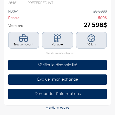
26481
– PREFERRED IVT
PDSF*
28 098
$
Rabais
500
$
27 598
$
Votre prix
Traction avant
Variable
10 km
Plus de caractéristiques
Vérifier la disponibilité
Évaluer mon échange
Demande d'informations
Mentions légales