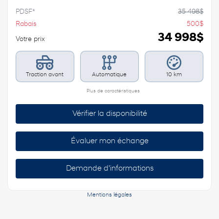
PDSF*
35 498
$
Rabais
500
$
34 998
$
Votre prix
Traction avant
Automatique
10 km
Plus de caractéristiques
Vérifier la disponibilité
Évaluer mon échange
Demande d'informations
Mentions légales