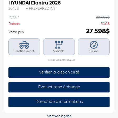
HYUNDAI Elantra 2026
26458
– PREFERRED IVT
PDSF*
28 098
$
Rabais
500
$
27 598
$
Votre prix
Traction avant
Variable
10 km
Plus de caractéristiques
Vérifier la disponibilité
Évaluer mon échange
Demande d'informations
Mentions légales