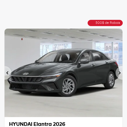
500
$
de Rabais
Précédent
Sui
HYUNDAI Elantra 2026