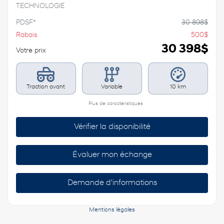
TECHNOLOGIE
PDSF*
30 898
$
Rabais
500
$
30 398
$
Votre prix
Traction avant
Variable
10 km
Plus de caractéristiques
Vérifier la disponibilité
Évaluer mon échange
Demande d'informations
Mentions légales