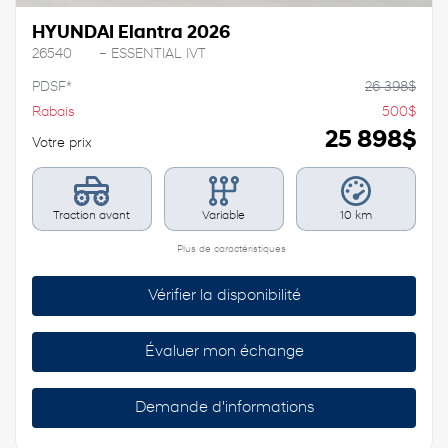
HYUNDAI Elantra 2026
26540
– ESSENTIAL IVT
PDSF*
26 398
$
Rabais
500
$
25 898
$
Votre prix
Traction avant
Variable
10 km
Plus de caractéristiques
Vérifier la disponibilité
Évaluer mon échange
Demande d'informations