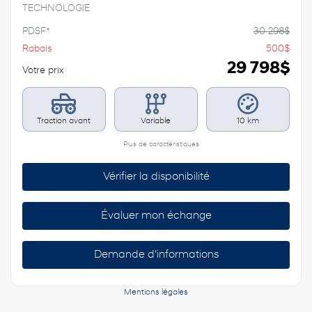
TECHNOLOGIE
PDSF*
30 298
$
Rabais
500
$
29 798
$
Votre prix
Traction avant
Variable
10 km
Plus de caractéristiques
Vérifier la disponibilité
Évaluer mon échange
Demande d'informations
Mentions légales