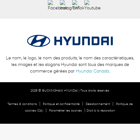
Le nom, le logo, le nom des produits, le nom des caractéristiques,
les images et les slogans Hyundai sont tous des marques de
commerce gérées par
Hyundai Canada
.
2026 © BUCKINGHAM HYUNDAI
| Tous droits réservés.
|
|
|
Termes & conditions
Politique et confidentialité
Désabonnement
Politique de
|
|
cookies (CA)
Paramétrer les cookies
Droit à la réparation
DÉVELOPPÉ PAR