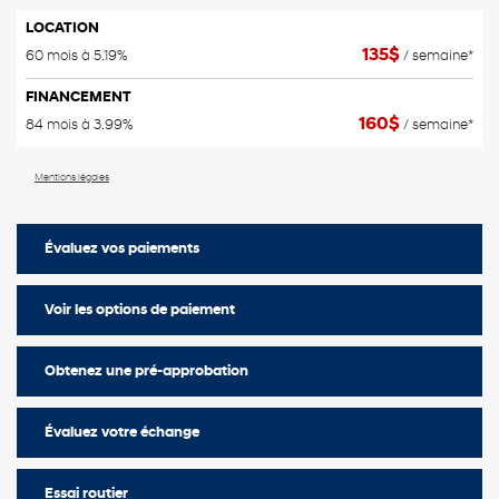
LOCATION
135
$
60 mois à 5.19%
/ semaine*
FINANCEMENT
160
$
84 mois à 3.99%
/ semaine*
Mentions légales
Évaluez vos
paiements
Voir les options de paiement
Obtenez une pré-approbation
Évaluez votre échange
Essai routier