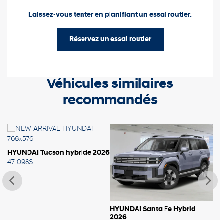
Laissez-vous tenter en planifiant un essai routier.
Réservez un essai routier
Véhicules similaires
recommandés
26
HYUNDAI Tucson hybride 2026
47 098
$
HYUNDAI Santa Fe Hybrid
H
2026
47