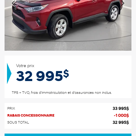
Votre prix
$
32 995
TPS + TVQ, frais d'immatriculation et d'assurances non inclus.
33 995
$
PRIX
-
1 000
$
RABAIS CONCESSIONNAIRE
32 995
$
SOUS TOTAL