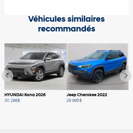
Véhicules similaires
recommandés
HYUNDAI Kona 2026
Jeep Cherokee 2022
T
30 298
$
29 995
$
30