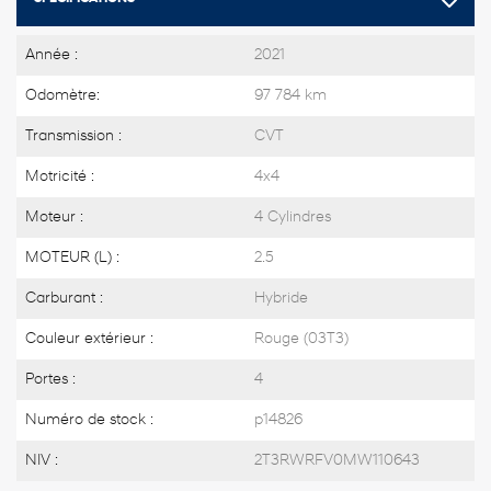
Année :
2021
Odomètre:
97 784 km
Transmission :
CVT
Motricité :
4x4
Moteur :
4 Cylindres
MOTEUR (L) :
2.5
Carburant :
Hybride
Couleur extérieur :
Rouge (03T3)
Portes :
4
Numéro de stock :
p14826
NIV :
2T3RWRFV0MW110643