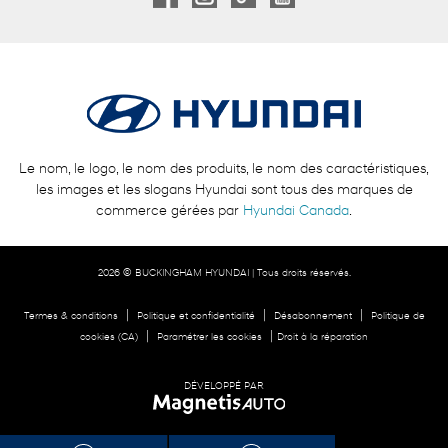
Le nom, le logo, le nom des produits, le nom des caractéristiques,
les images et les slogans Hyundai sont tous des marques de
commerce gérées par
Hyundai Canada
.
2026 © BUCKINGHAM HYUNDAI
| Tous droits réservés.
|
|
|
Termes & conditions
Politique et confidentialité
Désabonnement
Politique de
|
|
cookies (CA)
Paramétrer les cookies
Droit à la réparation
DÉVELOPPÉ PAR