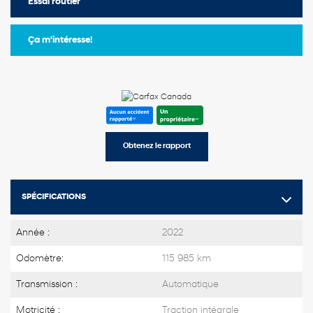
Essai routier
Ça m'intéresse!
Obtenez le rapport
SPÉCIFICATIONS
Année :
2022
Odomètre:
115 985 km
Transmission :
Automatique
Motricité :
Traction intégrale