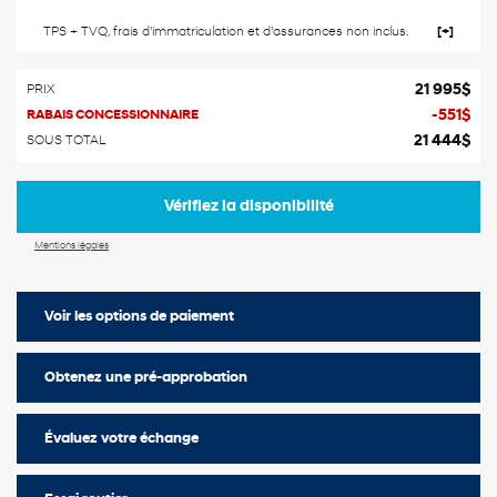
TPS + TVQ, frais d'immatriculation et d'assurances non inclus.
21 995
$
PRIX
-
551
$
RABAIS CONCESSIONNAIRE
21 444
$
SOUS TOTAL
Vérifiez la disponibilité
Mentions légales
Voir les options de paiement
Obtenez une pré-approbation
Évaluez votre échange