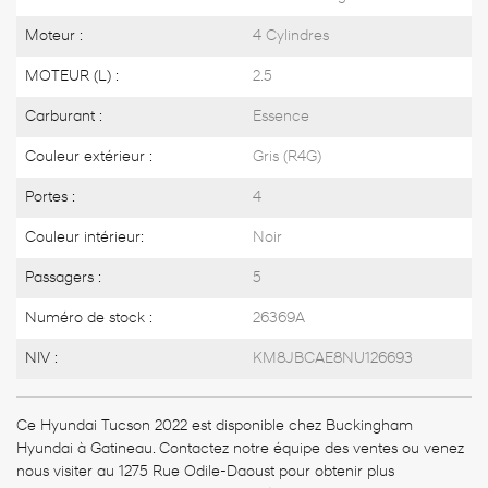
Moteur :
4 Cylindres
MOTEUR (L) :
2.5
Carburant :
Essence
Couleur extérieur :
Gris (R4G)
Portes :
4
Couleur intérieur:
Noir
Passagers :
5
Numéro de stock :
26369A
NIV :
KM8JBCAE8NU126693
Ce Hyundai Tucson 2022 est disponible chez Buckingham
Hyundai à Gatineau. Contactez notre équipe des ventes ou venez
nous visiter au 1275 Rue Odile-Daoust pour obtenir plus