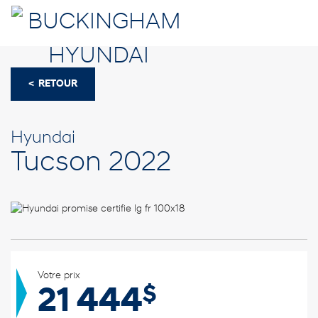
< RETOUR
Hyundai
Tucson 2022
Votre prix
$
21 444