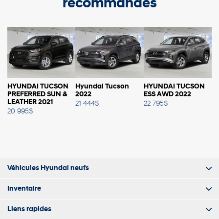
recommandés
HYUNDAI TUCSON
Hyundai Tucson
HYUNDAI TUCSON
PREFERRED SUN &
2022
ESS AWD 2022
LEATHER 2021
21 444
$
22 795
$
20 995
$
Véhicules Hyundai neufs
Inventaire
Liens rapides