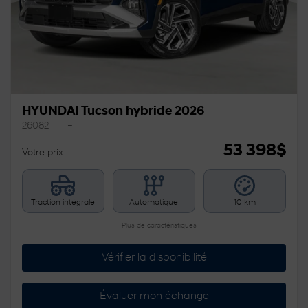
HYUNDAI Tucson hybride 2026
26082
–
53 398
$
Votre prix
Traction intégrale
Automatique
10 km
Plus de caractéristiques
Vérifier la disponibilité
Évaluer mon échange