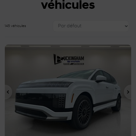
véhicules
145 véhicules
Précédent
Sui