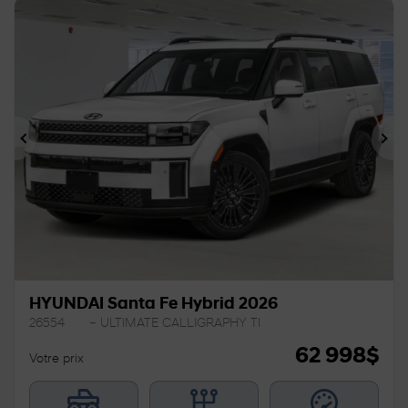
Précédent
Sui
HYUNDAI Santa Fe Hybrid 2026
26554
– ULTIMATE CALLIGRAPHY TI
62 998
$
Votre prix