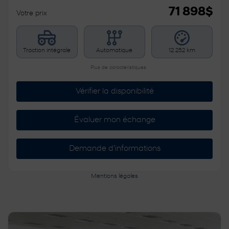
71 898
$
Votre prix
Traction intégrale
Automatique
12 252 km
Plus de caractéristiques
Vérifier la disponibilité
Évaluer mon échange
Demande d'informations
Mentions légales