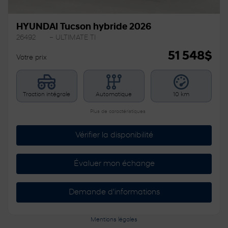
HYUNDAI Tucson hybride 2026
26492
– ULTIMATE TI
51 548
$
Votre prix
Traction intégrale
Automatique
10 km
Plus de caractéristiques
Vérifier la disponibilité
Évaluer mon échange
Demande d'informations
Mentions légales