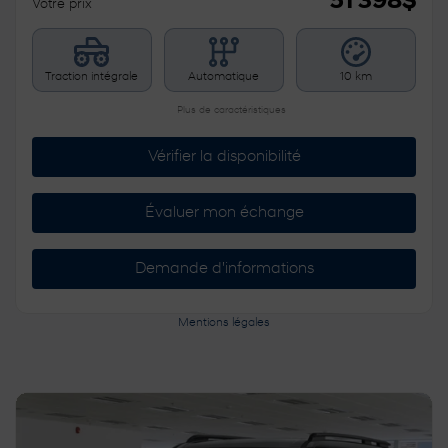
51 398
$
Votre prix
Traction intégrale
Automatique
10 km
Plus de caractéristiques
Vérifier la disponibilité
Évaluer mon échange
Demande d'informations
Mentions légales