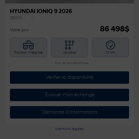
HYUNDAI IONIQ 9 2026
26055
–
86 498
$
Votre prix
Traction intégrale
Variable
10 km
Plus de caractéristiques
Vérifier la disponibilité
Évaluer mon échange
Demande d'informations
Mentions légales