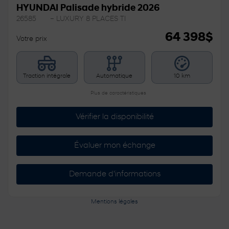
HYUNDAI Palisade hybride 2026
26585
– LUXURY 8 PLACES TI
64 398
$
Votre prix
Traction intégrale
Automatique
10 km
Plus de caractéristiques
Vérifier la disponibilité
Évaluer mon échange
Demande d'informations
Mentions légales