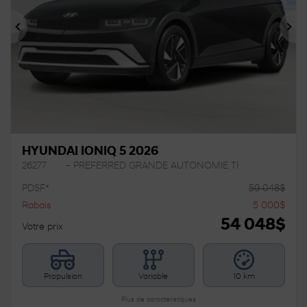
Précédent
Sui
HYUNDAI IONIQ 5 2026
26277
– PREFERRED GRANDE AUTONOMIE TI
PDSF*
59 048
$
Rabais
5 000
$
54 048
$
Votre prix
Propulsion
Variable
10 km
Plus de caractéristiques