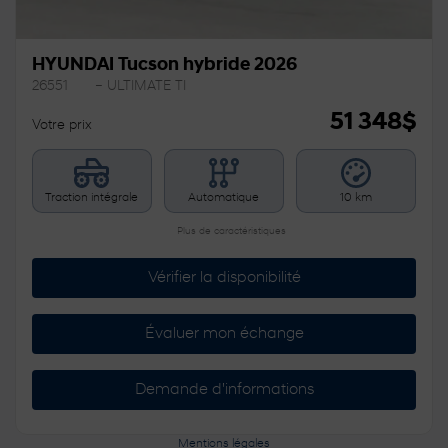
HYUNDAI Tucson hybride 2026
26551
– ULTIMATE TI
51 348
$
Votre prix
Traction intégrale
Automatique
10 km
Plus de caractéristiques
Vérifier la disponibilité
Évaluer mon échange
Demande d'informations
Mentions légales