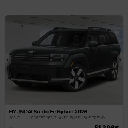
Précédent
Sui
HYUNDAI Santa Fe Hybrid 2026
26547
– PREFERRED TI AVEC ENSEMBLE TREND