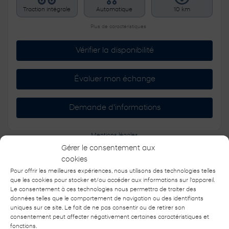
Traction intégrale
Automatique
10 km
Plus de caractéristiques
Vérifier la disponibilité
Évaluer mon échange
Demande d'informations
Mentions légales
Gérer le consentement aux
cookies
Pour offrir les meilleures expériences, nous utilisons des technologies telles
que les cookies pour stocker et/ou accéder aux informations sur l'appareil.
5 000
$
de Rabais
Le consentement à ces technologies nous permettra de traiter des
données telles que le comportement de navigation ou des identifiants
uniques sur ce site. Le fait de ne pas consentir ou de retirer son
consentement peut affecter négativement certaines caractéristiques et
fonctions.