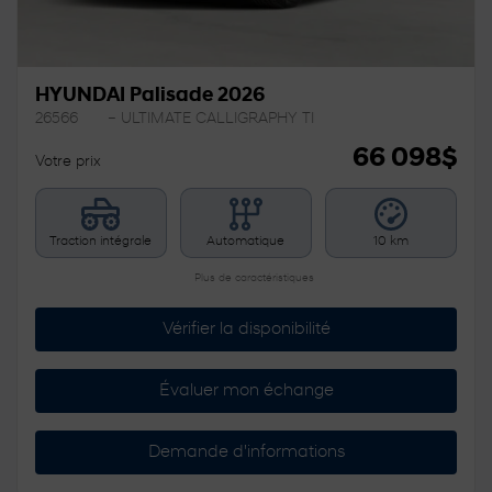
HYUNDAI Palisade 2026
26566
– ULTIMATE CALLIGRAPHY TI
66 098
$
Votre prix
Traction intégrale
Automatique
10 km
Plus de caractéristiques
Vérifier la disponibilité
Évaluer mon échange
Demande d'informations