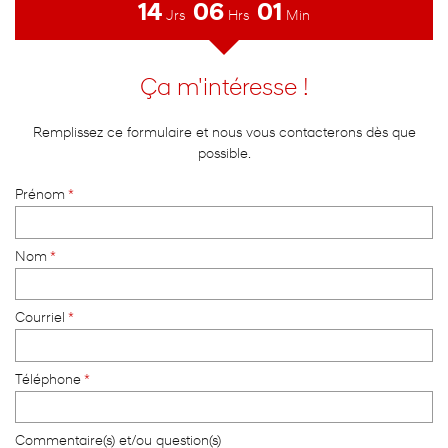
14
06
01
Jrs
Hrs
Min
Ça m'intéresse !
Remplissez ce formulaire et nous vous contacterons dès que
possible.
Prénom
*
Nom
*
Courriel
*
Téléphone
*
Commentaire(s) et/ou question(s)