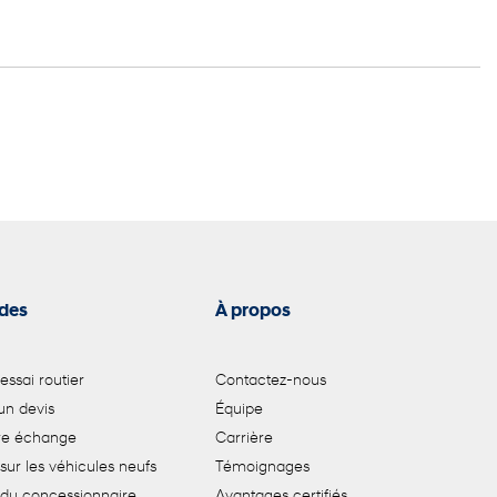
ides
À propos
 essai routier
Contactez-nous
n devis
Équipe
tre échange
Carrière
sur les véhicules neufs
Témoignages
 du concessionnaire
Avantages certifiés