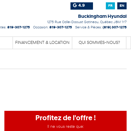
4.9
FR
EN
Buckingham Hyundai
1275 Rue Odile-Daoust
Gatineau
,
Québec
J8M 1Y7
tes:
819-307-1275
Occasion:
819-307-1275
Service & Pièces:
(819) 307-1275
FINANCEMENT & LOCATION
QUI SOMMES-NOUS?
Profitez de l'offre !
Il ne vous reste que: