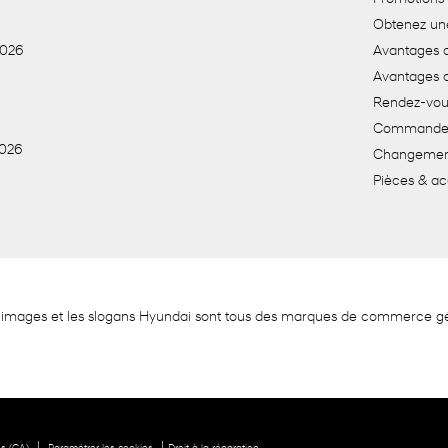
Obtenez un
2026
Avantages d
Avantages 
Rendez-vou
Commande 
2026
Changemen
Pièces & ac
 les images et les slogans Hyundai sont tous des marques de commerce 
|
|