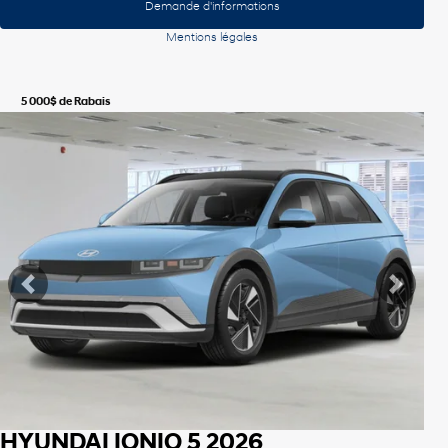
Demande d'informations
Mentions légales
5 000
$
de Rabais
Voir plus de photos
Voir plus
Précédent
Suiva
HYUNDAI IONIQ 5 2026