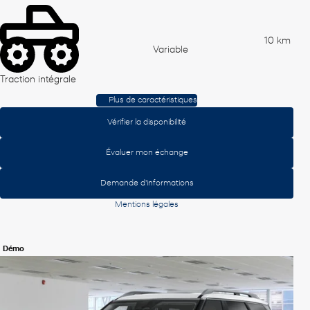
10 km
Variable
Traction intégrale
Plus de caractéristiques
Vérifier la disponibilité
Évaluer mon échange
Demande d'informations
Mentions légales
Démo
Afficher 8 images en plus
Voir plus