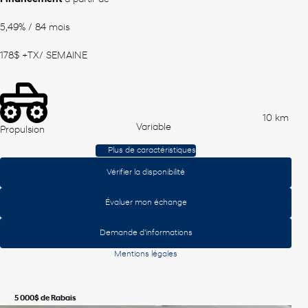
5,49%
/ 84 mois
178
$
+TX/ SEMAINE
10 km
Variable
Propulsion
Plus de caractéristiques
Vérifier la disponibilité
Évaluer mon échange
Demande d'informations
Mentions légales
5 000
$
de Rabais