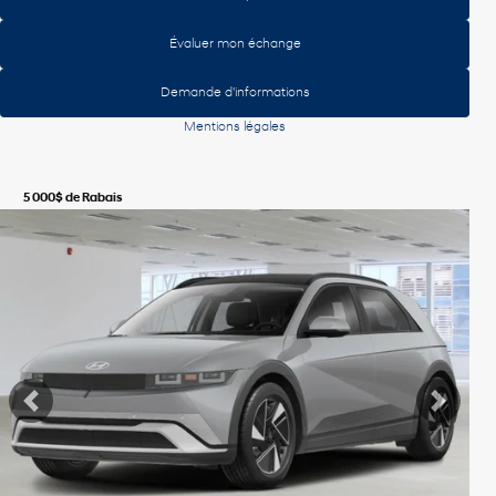
Évaluer mon échange
Demande d'informations
Mentions légales
5 000
$
de Rabais
Voir plus de photos
Voir plus
Précédent
Suiva