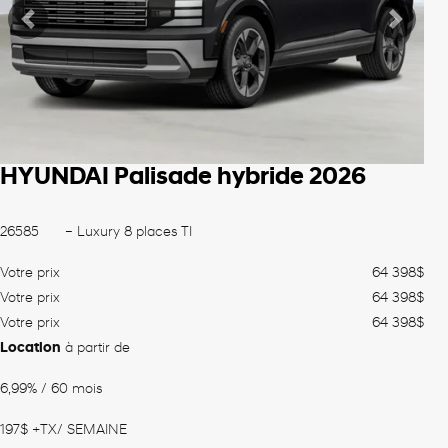
Précédent
Suiva
HYUNDAI Palisade hybride 2026
26585
– Luxury 8 places TI
Votre prix
64 398
$
Votre prix
64 398
$
Votre prix
64 398
$
Location
à partir de
6,99%
/ 60 mois
197
$
+TX/ SEMAINE