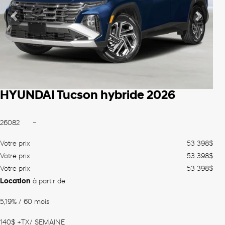
Précédent
Suiva
HYUNDAI Tucson hybride 2026
26082
–
Votre prix
53 398
$
Votre prix
53 398
$
Votre prix
53 398
$
Location
à partir de
5,19%
/ 60 mois
140
$
+TX/ SEMAINE