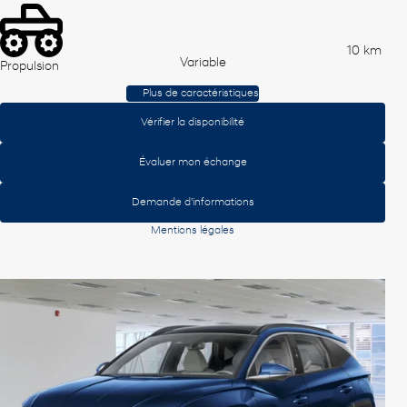
10 km
Variable
Propulsion
Plus de caractéristiques
Vérifier la disponibilité
Évaluer mon échange
Demande d'informations
Mentions légales
Afficher 8 images en plus
Voir plus