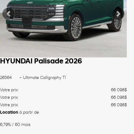
Précédent
Suiva
HYUNDAI Palisade 2026
26564
– Ultimate Calligraphy TI
Votre prix
66 098
$
Votre prix
66 098
$
Votre prix
66 098
$
Location
à partir de
6,79%
/ 60 mois