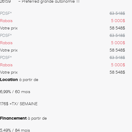
26159
– Preferred grande autonomie TI
PDSF*
63 548
$
Rabais
5 000
$
Votre prix
58 548
$
PDSF*
63 548
$
Rabais
5 000
$
Votre prix
58 548
$
PDSF*
63 548
$
Rabais
5 000
$
Votre prix
58 548
$
Location
à partir de
6,99%
/ 60 mois
176
$
+TX/ SEMAINE
Financement
à partir de
5,49%
/ 84 mois