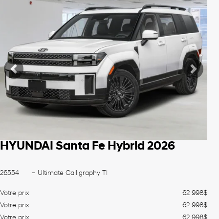
Voir plus
Précédent
Suiva
HYUNDAI Santa Fe Hybrid 2026
26554
– Ultimate Calligraphy TI
Votre prix
62 998
$
Votre prix
62 998
$
Votre prix
62 998
$