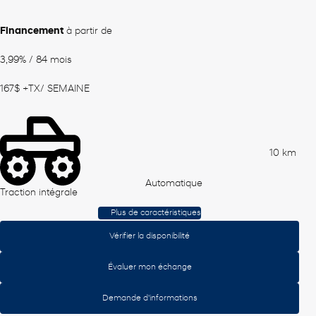
Financement
à partir de
3,99%
/ 84 mois
167
$
+TX/ SEMAINE
10 km
Automatique
Traction intégrale
Plus de caractéristiques
Vérifier la disponibilité
Évaluer mon échange
Demande d'informations