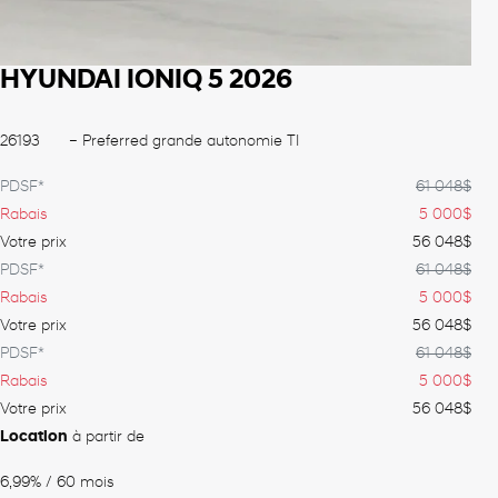
HYUNDAI IONIQ 5 2026
26193
– Preferred grande autonomie TI
PDSF*
61 048
$
Rabais
5 000
$
Votre prix
56 048
$
PDSF*
61 048
$
Rabais
5 000
$
Votre prix
56 048
$
PDSF*
61 048
$
Rabais
5 000
$
Votre prix
56 048
$
Location
à partir de
6,99%
/ 60 mois