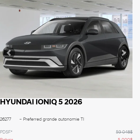
Voir plus de photos
Voir plus
Précédent
Suiva
HYUNDAI IONIQ 5 2026
26277
– Preferred grande autonomie TI
PDSF*
59 048
$