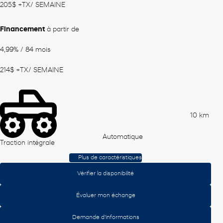
205
$
+TX/ SEMAINE
Financement
à partir de
4,99%
/ 84 mois
214
$
+TX/ SEMAINE
10 km
Automatique
Traction intégrale
Plus de caractéristiques
Vérifier la disponibilité
Évaluer mon échange
Demande d'informations