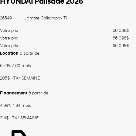
HYUNDAI Palisade 2026
26549
– Ultimate Calligraphy TI
Votre prix
66 098
$
Votre prix
66 098
$
Votre prix
66 098
$
Location
à partir de
6,79%
/ 60 mois
205
$
+TX/ SEMAINE
Financement
à partir de
4,99%
/ 84 mois
214
$
+TX/ SEMAINE