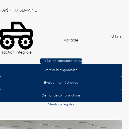
189
$
+TX/ SEMAINE
10 km
Variable
Traction intégrale
Plus de caractéristiques
Vérifier la disponibilité
Évaluer mon échange
Demande d'informations
Mentions légales
Afficher 8 images en plus