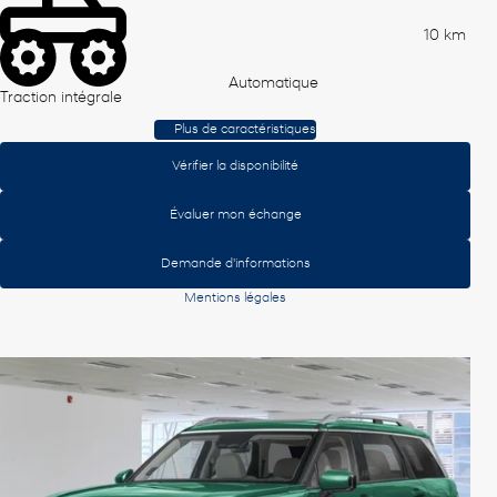
10 km
Automatique
Traction intégrale
Plus de caractéristiques
Vérifier la disponibilité
Évaluer mon échange
Demande d'informations
Mentions légales
Afficher 8 images en plus
Voir plus