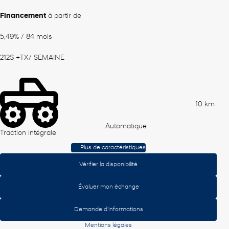
Financement
à partir de
5,49%
/ 84 mois
212
$
+TX/ SEMAINE
10 km
Automatique
Traction intégrale
Plus de caractéristiques
Vérifier la disponibilité
Évaluer mon échange
Demande d'informations
Mentions légales